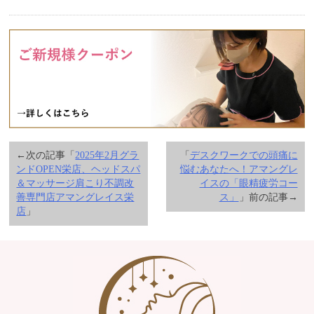
←次の記事「
2025年2月グラ
「
デスクワークでの頭痛に
ンドOPEN栄店、ヘッドスパ
悩むあなたへ！アマングレ
＆マッサージ肩こり不調改
イスの「眼精疲労コー
善専門店アマングレイス栄
ス」
」前の記事→
店
」