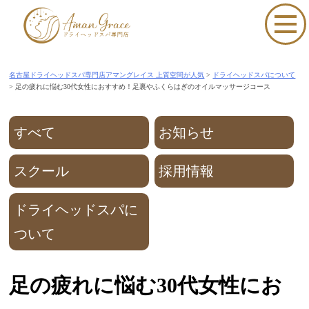
S
k
i
名古屋ドライヘッドスパ専門店アマングレイス 上質空間が人気
>
ドライヘッドスパについて
p
>
足の疲れに悩む30代女性におすすめ！足裏やふくらはぎのオイルマッサージコース
t
o
すべて
お知らせ
c
スクール
採用情報
o
n
ドライヘッドスパに
t
ついて
e
n
足の疲れに悩む30代女性にお
t